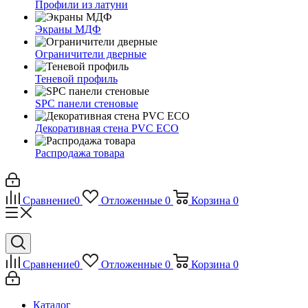
Профили из латуни
Экраны МДФ
Ограничители дверные
Теневой профиль
SPC панели стеновые
Декоративная стена PVC ECO
Распродажа товара
Сравнение
0
Отложенные
0
Корзина
0
Сравнение
0
Отложенные
0
Корзина
0
Каталог