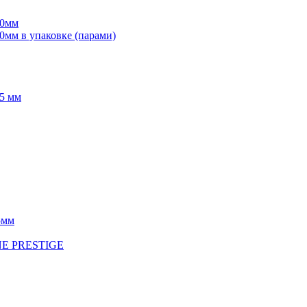
70мм
мм в упаковке (парами)
5 мм
5мм
INE PRESTIGE