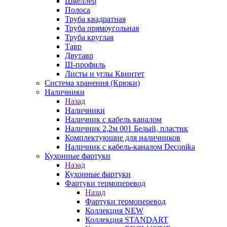
Швеллер
Полоса
Труба квадратная
Труба прямоугольная
Труба круглая
Тавр
Двутавр
Ш-профиль
Листы и углы Квинтет
Система хранения (Крюки)
Наличники
Назад
Наличники
Наличник с кабель каналом
Наличник 2,2м 001 Белый, пластик
Комплектующие для наличников
Наличник с кабель-каналом Deconika
Кухонные фартуки
Назад
Кухонные фартуки
Фартуки термоперевод
Назад
Фартуки термоперевод
Коллекция NEW
Коллекция STANDART