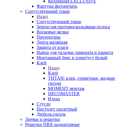
Коллекция EXCLUSIVE
Фартуки фотопечать
Сопутствующий товар
Назад
Сопутствующий товар
Зернистая противоскользящая полоса
Восковые мелки
Протекторы
Лента малярная
Защита от влаги
Набор для укладки ламината и паркета
Монтажный бокс к плинтусу белый
Клей
Назад
Клей
ТИТАН: клеи, герметики, жидкие
гвозди
МОМЕНТ монтаж
DECOMASTER
Идеал
Стусло
Пистолет скелетный
Дюбель-гвоздь
Лючки и решетки
Решетки ПВХ радиаторные