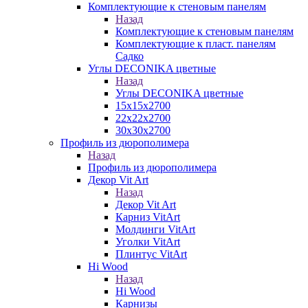
Комплектующие к стеновым панелям
Назад
Комплектующие к стеновым панелям
Комплектующие к пласт. панелям
Садко
Углы DECONIKA цветные
Назад
Углы DECONIKA цветные
15х15х2700
22х22х2700
30х30х2700
Профиль из дюрополимера
Назад
Профиль из дюрополимера
Декор Vit Art
Назад
Декор Vit Art
Карниз VitArt
Молдинги VitArt
Уголки VitArt
Плинтус VitArt
Hi Wood
Назад
Hi Wood
Карнизы