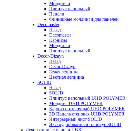
Молдинги
Плинтус напольный
Панели
Финишные молдинги для панелей
Decomaster
Назад
Decomaster
Карнизы
Молдинги
Плинтус напольный
Decor-Dizayn
Назад
Decor-Dizayn
Белая лепнина
Цветная лепнина
SOLID
Назад
SOLID
Плинтус напольный UHD POLYMER
Молдинг UHD POLYMER
Карниз потолочный UHD POLYMER
3D Панель стеновая UHD POLYMER
Интерьерный лист SOLID
Экструдированный плинтус SOLID
Декоративные панели ПВХ