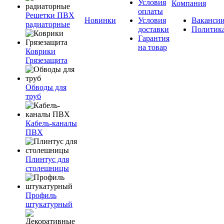
Условия
Компания
оплаты
Решетки ПВХ
Новинки
Условия
Ваканси
радиаторные
доставки
Политик
Гарантия
на товар
Коврики
Грязезащита
Обводы для
труб
Кабель-каналы
ПВХ
Плинтус для
столешницы
Профиль
штукатурный