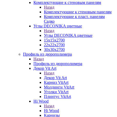
Комплектующие к стеновым панелям
Назад
Комплектующие к стеновым панелям
Комплектующие к пласт. панелям
Садко
Углы DECONIKA цветные
Назад
Углы DECONIKA цветные
15х15х2700
22х22х2700
30х30х2700
Профиль из дюрополимера
Назад
Профиль из дюрополимера
Декор Vit Art
Назад
Декор Vit Art
Карниз VitArt
Молдинги VitArt
Уголки VitArt
Плинтус VitArt
Hi Wood
Назад
Hi Wood
Карнизы