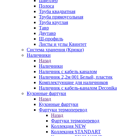
Швеллер
Полоса
Труба квадратная
Труба прямоугольная
Труба круглая
Тавр
Двутавр
Ш-профиль
Листы и углы Квинтет
Система хранения (Крюки)
Наличники
Назад
Наличники
Наличник с кабель каналом
Наличник 2,2м 001 Белый, пластик
Комплектующие для наличников
Наличник с кабель-каналом Deconika
Кухонные фартуки
Назад
Кухонные фартуки
Фартуки термоперевод
Назад
Фартуки термоперевод
Коллекция NEW
Коллекция STANDART