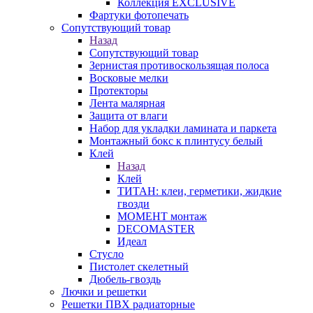
Коллекция EXCLUSIVE
Фартуки фотопечать
Сопутствующий товар
Назад
Сопутствующий товар
Зернистая противоскользящая полоса
Восковые мелки
Протекторы
Лента малярная
Защита от влаги
Набор для укладки ламината и паркета
Монтажный бокс к плинтусу белый
Клей
Назад
Клей
ТИТАН: клеи, герметики, жидкие
гвозди
МОМЕНТ монтаж
DECOMASTER
Идеал
Стусло
Пистолет скелетный
Дюбель-гвоздь
Лючки и решетки
Решетки ПВХ радиаторные