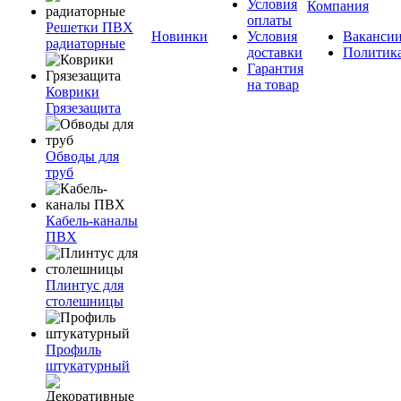
Условия
Компания
оплаты
Решетки ПВХ
Новинки
Условия
Ваканси
радиаторные
доставки
Политик
Гарантия
на товар
Коврики
Грязезащита
Обводы для
труб
Кабель-каналы
ПВХ
Плинтус для
столешницы
Профиль
штукатурный