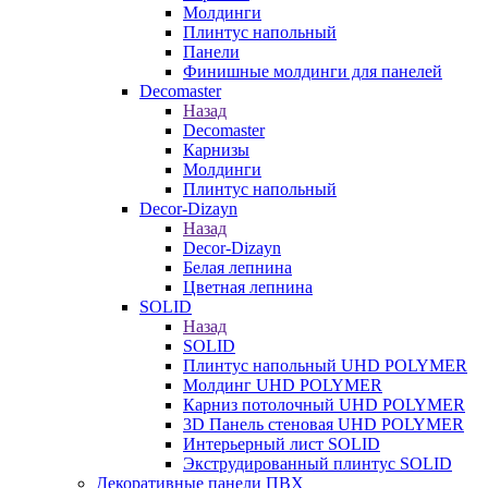
Молдинги
Плинтус напольный
Панели
Финишные молдинги для панелей
Decomaster
Назад
Decomaster
Карнизы
Молдинги
Плинтус напольный
Decor-Dizayn
Назад
Decor-Dizayn
Белая лепнина
Цветная лепнина
SOLID
Назад
SOLID
Плинтус напольный UHD POLYMER
Молдинг UHD POLYMER
Карниз потолочный UHD POLYMER
3D Панель стеновая UHD POLYMER
Интерьерный лист SOLID
Экструдированный плинтус SOLID
Декоративные панели ПВХ