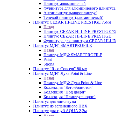
Плинтус алюминиевый
Фурнитура для алюминиевого плинтуса
Антиплинтус (микроплинтус)
Теневой плинтус (алюминиевый)
Плинтус CEZAR HI-LINE PRESTIGE 75мм
Назад
Плинтус CEZAR HI-LINE PRESTIGE 7
Плинтус CEZAR HI-LINE PRESTIGE
Фурнитура для плинтуса CEZAR HI-L
Плинтус МДФ SMARTPROFILE
Назад
Плинтус МДФ SMARTPROFILE
Paint
Strong
Плинтус "Rico Concept" 80 мм
Плинтус МДФ Лука Point & Line
Назад
Плинтус МДФ Лука Point & Line
Коллекция "Бетон/однотон"
Коллекция "Под двери"
Коллекция "Плинтус+порог"
Плинтус для линолеума
Плинтус из вспененного ПВХ
Плинтус для труб AQUA 2,2м
Назад