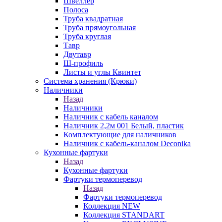
Швеллер
Полоса
Труба квадратная
Труба прямоугольная
Труба круглая
Тавр
Двутавр
Ш-профиль
Листы и углы Квинтет
Система хранения (Крюки)
Наличники
Назад
Наличники
Наличник с кабель каналом
Наличник 2,2м 001 Белый, пластик
Комплектующие для наличников
Наличник с кабель-каналом Deconika
Кухонные фартуки
Назад
Кухонные фартуки
Фартуки термоперевод
Назад
Фартуки термоперевод
Коллекция NEW
Коллекция STANDART