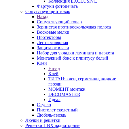
Коллекция EXCLUSIVE
Фартуки фотопечать
Сопутствующий товар
Назад
Сопутствующий товар
Зернистая противоскользящая полоса
Восковые мелки
Протекторы
Лента малярная
Защита от влаги
Набор для укладки ламината и паркета
Монтажный бокс к плинтусу белый
Клей
Назад
Клей
ТИТАН: клеи, герметики, жидкие
гвозди
МОМЕНТ монтаж
DECOMASTER
Идеал
Стусло
Пистолет скелетный
Дюбель-гвоздь
Лючки и решетки
Решетки ПВХ радиаторные