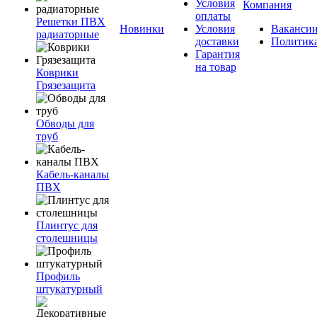
Условия
Компания
оплаты
Решетки ПВХ
Новинки
Условия
Ваканси
радиаторные
доставки
Политик
Гарантия
на товар
Коврики
Грязезащита
Обводы для
труб
Кабель-каналы
ПВХ
Плинтус для
столешницы
Профиль
штукатурный