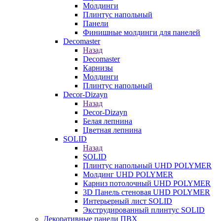
Молдинги
Плинтус напольный
Панели
Финишные молдинги для панелей
Decomaster
Назад
Decomaster
Карнизы
Молдинги
Плинтус напольный
Decor-Dizayn
Назад
Decor-Dizayn
Белая лепнина
Цветная лепнина
SOLID
Назад
SOLID
Плинтус напольный UHD POLYMER
Молдинг UHD POLYMER
Карниз потолочный UHD POLYMER
3D Панель стеновая UHD POLYMER
Интерьерный лист SOLID
Экструдированный плинтус SOLID
Декоративные панели ПВХ