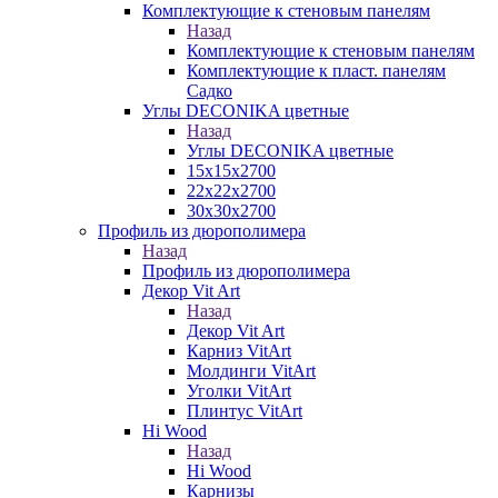
Комплектующие к стеновым панелям
Назад
Комплектующие к стеновым панелям
Комплектующие к пласт. панелям
Садко
Углы DECONIKA цветные
Назад
Углы DECONIKA цветные
15х15х2700
22х22х2700
30х30х2700
Профиль из дюрополимера
Назад
Профиль из дюрополимера
Декор Vit Art
Назад
Декор Vit Art
Карниз VitArt
Молдинги VitArt
Уголки VitArt
Плинтус VitArt
Hi Wood
Назад
Hi Wood
Карнизы