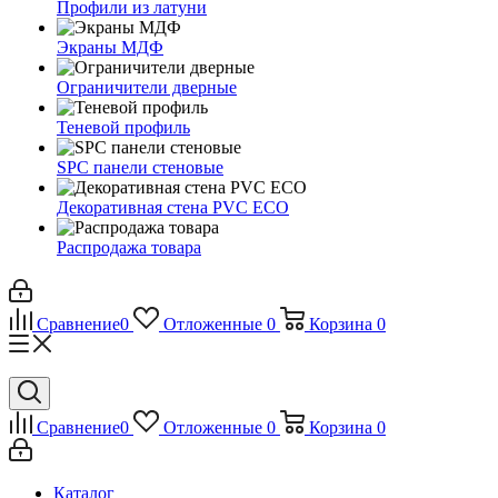
Профили из латуни
Экраны МДФ
Ограничители дверные
Теневой профиль
SPC панели стеновые
Декоративная стена PVC ECO
Распродажа товара
Сравнение
0
Отложенные
0
Корзина
0
Сравнение
0
Отложенные
0
Корзина
0
Каталог