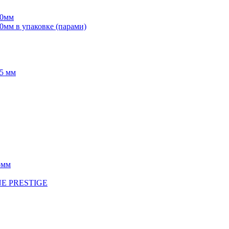
70мм
мм в упаковке (парами)
5 мм
5мм
INE PRESTIGE