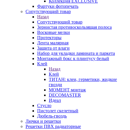
Коллекция EXCLUSIVE
Фартуки фотопечать
Сопутствующий товар
Назад
Сопутствующий товар
Зернистая противоскользящая полоса
Восковые мелки
Протекторы
Лента малярная
Защита от влаги
Набор для укладки ламината и паркета
Монтажный бокс к плинтусу белый
Клей
Назад
Клей
ТИТАН: клеи, герметики, жидкие
гвозди
МОМЕНТ монтаж
DECOMASTER
Идеал
Стусло
Пистолет скелетный
Дюбель-гвоздь
Лючки и решетки
Решетки ПВХ радиаторные