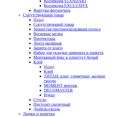
Коллекция STANDART
Коллекция EXCLUSIVE
Фартуки фотопечать
Сопутствующий товар
Назад
Сопутствующий товар
Зернистая противоскользящая полоса
Восковые мелки
Протекторы
Лента малярная
Защита от влаги
Набор для укладки ламината и паркета
Монтажный бокс к плинтусу белый
Клей
Назад
Клей
ТИТАН: клеи, герметики, жидкие
гвозди
МОМЕНТ монтаж
DECOMASTER
Идеал
Стусло
Пистолет скелетный
Дюбель-гвоздь
Лючки и решетки