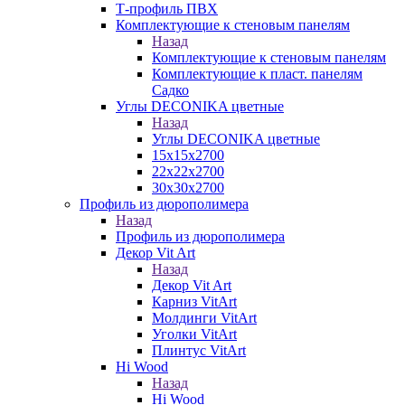
Т-профиль ПВХ
Комплектующие к стеновым панелям
Назад
Комплектующие к стеновым панелям
Комплектующие к пласт. панелям
Садко
Углы DECONIKA цветные
Назад
Углы DECONIKA цветные
15х15х2700
22х22х2700
30х30х2700
Профиль из дюрополимера
Назад
Профиль из дюрополимера
Декор Vit Art
Назад
Декор Vit Art
Карниз VitArt
Молдинги VitArt
Уголки VitArt
Плинтус VitArt
Hi Wood
Назад
Hi Wood