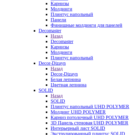
Карнизы
Молдинги
Плинтус напольный
Панели
Финишные молдинги для панелей
Decomaster
Назад
Decomaster
Карнизы
Молдинги
Плинтус напольный
Decor-Dizayn
Назад
Decor-Dizayn
Белая лепнина
Цветная лепнина
SOLID
Назад
SOLID
Плинтус напольный UHD POLYMER
Молдинг UHD POLYMER
Карниз потолочный UHD POLYMER
3D Панель стеновая UHD POLYMER
Интерьерный лист SOLID
Экструдированный плинтус SOLID