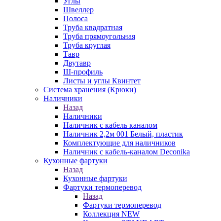
Углы
Швеллер
Полоса
Труба квадратная
Труба прямоугольная
Труба круглая
Тавр
Двутавр
Ш-профиль
Листы и углы Квинтет
Система хранения (Крюки)
Наличники
Назад
Наличники
Наличник с кабель каналом
Наличник 2,2м 001 Белый, пластик
Комплектующие для наличников
Наличник с кабель-каналом Deconika
Кухонные фартуки
Назад
Кухонные фартуки
Фартуки термоперевод
Назад
Фартуки термоперевод
Коллекция NEW