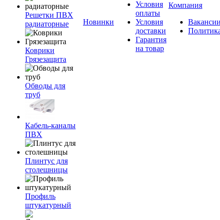
Условия
Компания
оплаты
Решетки ПВХ
Новинки
Условия
Ваканси
радиаторные
доставки
Политик
Гарантия
на товар
Коврики
Грязезащита
Обводы для
труб
Кабель-каналы
ПВХ
Плинтус для
столешницы
Профиль
штукатурный