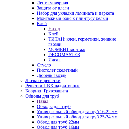
Лента малярная
Защита от влаги
Набор для укладки ламината и паркета
Монтажный бокс к плинтусу белый
Клей
Назад
Клей
ТИТАН: клеи, герметики, жидкие
гвозди
МОМЕНТ монтаж
DECOMASTER
Идеал
Стусло
Пистолет скелетный
Дюбель-гвоздь
Лючки и решетки
Решетки ПВХ радиаторные
Коврики Грязезащита
Обводы для труб
Назад
Обводы для труб
Универсальный обвод для труб 16-22 мм
Универсальный обвод для труб 25-34 мм
Обвод для труб 22мм
Обвод для труб 16мм