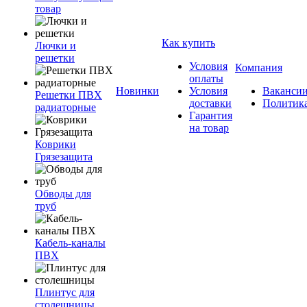
товар
Как купить
Лючки и
решетки
Условия
Компания
оплаты
Новинки
Условия
Ваканси
Решетки ПВХ
доставки
Политик
радиаторные
Гарантия
на товар
Коврики
Грязезащита
Обводы для
труб
Кабель-каналы
ПВХ
Плинтус для
столешницы