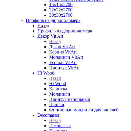
15х15х2700
22х22х2700
30х30х2700
Профиль из дюрополимера
Назад
Профиль из дюрополимера
Декор Vit Art
Назад
Декор Vit Art
Карниз VitArt
Молдинги VitArt
Уголки VitArt
Плинтус VitArt
Hi Wood
Назад
Hi Wood
Карнизы
Молдинги
Плинтус напольный
Панели
Финишные молдинги для панелей
Decomaster
Назад
Decomaster
Карнизы