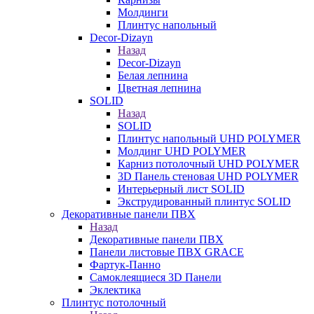
Молдинги
Плинтус напольный
Decor-Dizayn
Назад
Decor-Dizayn
Белая лепнина
Цветная лепнина
SOLID
Назад
SOLID
Плинтус напольный UHD POLYMER
Молдинг UHD POLYMER
Карниз потолочный UHD POLYMER
3D Панель стеновая UHD POLYMER
Интерьерный лист SOLID
Экструдированный плинтус SOLID
Декоративные панели ПВХ
Назад
Декоративные панели ПВХ
Панели листовые ПВХ GRACE
Фартук-Панно
Самоклеящиеся 3D Панели
Эклектика
Плинтус потолочный