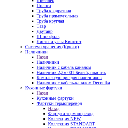
Швеллер
Полоса
Труба квадратная
Труба прямоугольная
Труба круглая
Тавр
Двутавр
Ш-профиль
Листы и углы Квинтет
Система хранения (Крюки)
Наличники
Назад
Наличники
Наличник с кабель каналом
Наличник 2,2м 001 Белый, пластик
Комплектующие для наличников
Наличник с кабель-каналом Deconika
Кухонные фартуки
Назад
Кухонные фартуки
Фартуки термоперевод
Назад
Фартуки термоперевод
Коллекция NEW
Коллекция STANDART