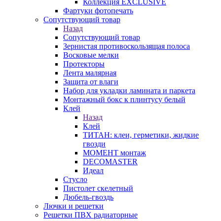
Коллекция EXCLUSIVE
Фартуки фотопечать
Сопутствующий товар
Назад
Сопутствующий товар
Зернистая противоскользящая полоса
Восковые мелки
Протекторы
Лента малярная
Защита от влаги
Набор для укладки ламината и паркета
Монтажный бокс к плинтусу белый
Клей
Назад
Клей
ТИТАН: клеи, герметики, жидкие
гвозди
МОМЕНТ монтаж
DECOMASTER
Идеал
Стусло
Пистолет скелетный
Дюбель-гвоздь
Лючки и решетки
Решетки ПВХ радиаторные