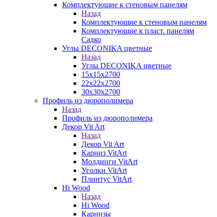
Комплектующие к стеновым панелям
Назад
Комплектующие к стеновым панелям
Комплектующие к пласт. панелям
Садко
Углы DECONIKA цветные
Назад
Углы DECONIKA цветные
15х15х2700
22х22х2700
30х30х2700
Профиль из дюрополимера
Назад
Профиль из дюрополимера
Декор Vit Art
Назад
Декор Vit Art
Карниз VitArt
Молдинги VitArt
Уголки VitArt
Плинтус VitArt
Hi Wood
Назад
Hi Wood
Карнизы