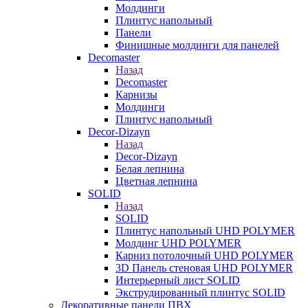
Молдинги
Плинтус напольный
Панели
Финишные молдинги для панелей
Decomaster
Назад
Decomaster
Карнизы
Молдинги
Плинтус напольный
Decor-Dizayn
Назад
Decor-Dizayn
Белая лепнина
Цветная лепнина
SOLID
Назад
SOLID
Плинтус напольный UHD POLYMER
Молдинг UHD POLYMER
Карниз потолочный UHD POLYMER
3D Панель стеновая UHD POLYMER
Интерьерный лист SOLID
Экструдированный плинтус SOLID
Декоративные панели ПВХ