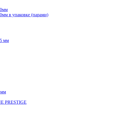
70мм
мм в упаковке (парами)
5 мм
5мм
INE PRESTIGE