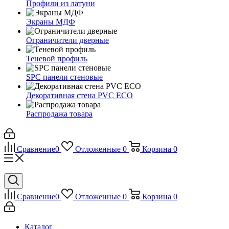
Профили из латуни
Экраны МДФ
Ограничители дверные
Теневой профиль
SPC панели стеновые
Декоративная стена PVC ECO
Распродажа товара
Сравнение
0
Отложенные
0
Корзина
0
Сравнение
0
Отложенные
0
Корзина
0
Каталог