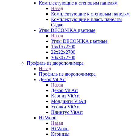
Комплектующие к стеновым панелям
Назад
Комплектующие к стеновым панелям
Комплектующие к пласт. панелям
Садко
Углы DECONIKA цветные
Назад
Углы DECONIKA цветные
15х15х2700
22х22х2700
30х30х2700
Профиль из дюрополимера
Назад
Профиль из дюрополимера
Декор Vit Art
Назад
Декор Vit Art
Карниз VitArt
Молдинги VitArt
Уголки VitArt
Плинтус VitArt
Hi Wood
Назад
Hi Wood
Карнизы