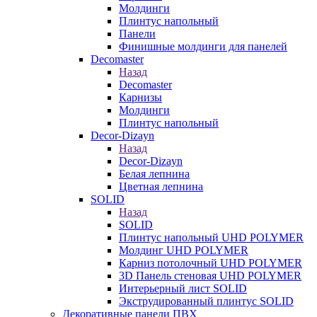
Молдинги
Плинтус напольный
Панели
Финишные молдинги для панелей
Decomaster
Назад
Decomaster
Карнизы
Молдинги
Плинтус напольный
Decor-Dizayn
Назад
Decor-Dizayn
Белая лепнина
Цветная лепнина
SOLID
Назад
SOLID
Плинтус напольный UHD POLYMER
Молдинг UHD POLYMER
Карниз потолочный UHD POLYMER
3D Панель стеновая UHD POLYMER
Интерьерный лист SOLID
Экструдированный плинтус SOLID
Декоративные панели ПВХ