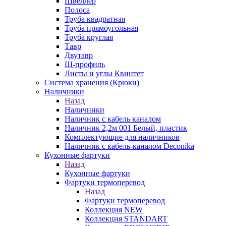
Швеллер
Полоса
Труба квадратная
Труба прямоугольная
Труба круглая
Тавр
Двутавр
Ш-профиль
Листы и углы Квинтет
Система хранения (Крюки)
Наличники
Назад
Наличники
Наличник с кабель каналом
Наличник 2,2м 001 Белый, пластик
Комплектующие для наличников
Наличник с кабель-каналом Deconika
Кухонные фартуки
Назад
Кухонные фартуки
Фартуки термоперевод
Назад
Фартуки термоперевод
Коллекция NEW
Коллекция STANDART