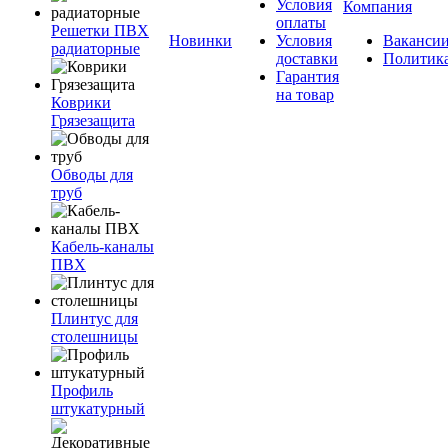
Условия
Компания
оплаты
Решетки ПВХ
Новинки
Условия
Ваканси
радиаторные
доставки
Политик
Гарантия
на товар
Коврики
Грязезащита
Обводы для
труб
Кабель-каналы
ПВХ
Плинтус для
столешницы
Профиль
штукатурный