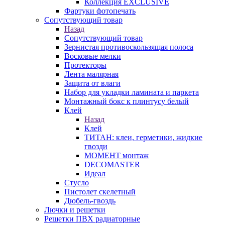
Коллекция EXCLUSIVE
Фартуки фотопечать
Сопутствующий товар
Назад
Сопутствующий товар
Зернистая противоскользящая полоса
Восковые мелки
Протекторы
Лента малярная
Защита от влаги
Набор для укладки ламината и паркета
Монтажный бокс к плинтусу белый
Клей
Назад
Клей
ТИТАН: клеи, герметики, жидкие
гвозди
МОМЕНТ монтаж
DECOMASTER
Идеал
Стусло
Пистолет скелетный
Дюбель-гвоздь
Лючки и решетки
Решетки ПВХ радиаторные