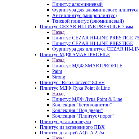
Плинтус алюминиевый
Фурнитура для алюминиевого плинтуса
Антиплинтус (микроплинтус)
Теневой плинтус (алюминиевый)
Плинтус CEZAR HI-LINE PRESTIGE 75мм
Назад
Плинтус CEZAR HI-LINE PRESTIGE 7
Плинтус CEZAR HI-LINE PRESTIGE
Фурнитура для плинтуса CEZAR HI-L
Плинтус МДФ SMARTPROFILE
Назад
Плинтус МДФ SMARTPROFILE
Paint
Strong
Плинтус "Rico Concept" 80 мм
Плинтус МДФ Лука Point & Line
Назад
Плинтус МДФ Лука Point & Line
Коллекция "Бетон/однотон"
Коллекция "Под двери"
Коллекция "Плинтус+порог"
Плинтус для линолеума
Плинтус из вспененного ПВХ
Плинтус для труб AQUA 2,2м
Назад