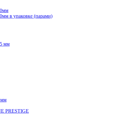
70мм
мм в упаковке (парами)
5 мм
5мм
INE PRESTIGE