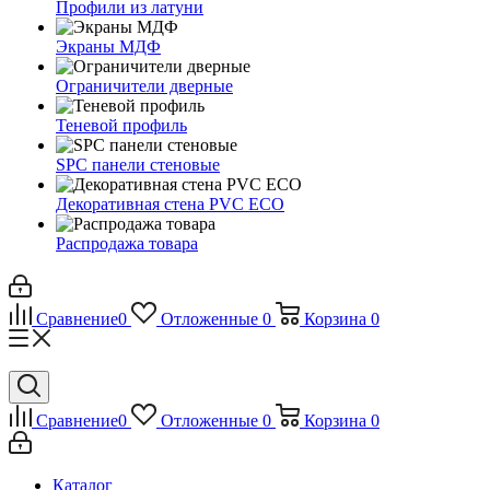
Профили из латуни
Экраны МДФ
Ограничители дверные
Теневой профиль
SPC панели стеновые
Декоративная стена PVC ECO
Распродажа товара
Сравнение
0
Отложенные
0
Корзина
0
Сравнение
0
Отложенные
0
Корзина
0
Каталог