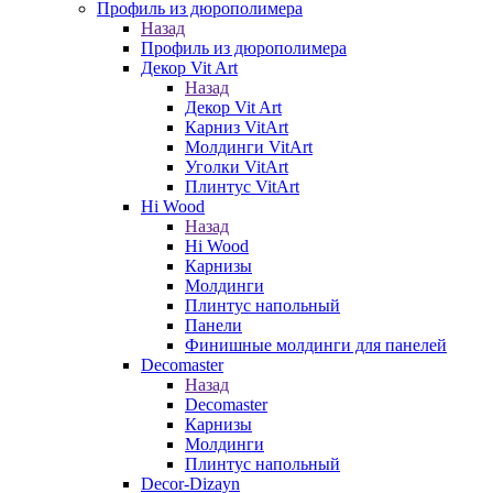
Профиль из дюрополимера
Назад
Профиль из дюрополимера
Декор Vit Art
Назад
Декор Vit Art
Карниз VitArt
Молдинги VitArt
Уголки VitArt
Плинтус VitArt
Hi Wood
Назад
Hi Wood
Карнизы
Молдинги
Плинтус напольный
Панели
Финишные молдинги для панелей
Decomaster
Назад
Decomaster
Карнизы
Молдинги
Плинтус напольный
Decor-Dizayn