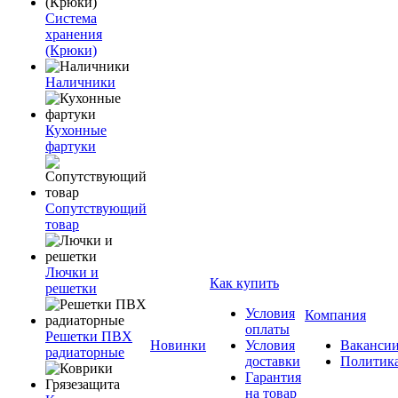
Система
хранения
(Крюки)
Наличники
Кухонные
фартуки
Сопутствующий
товар
Лючки и
Как купить
решетки
Условия
Компания
оплаты
Решетки ПВХ
Новинки
Условия
Ваканси
радиаторные
доставки
Политик
Гарантия
на товар