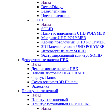
Назад
Decor-Dizayn
Белая лепнина
Цветная лепнина
SOLID
Назад
SOLID
Плинтус напольный UHD POLYMER
Молдинг UHD POLYMER
Карниз потолочный UHD POLYMER
3D Панель стеновая UHD POLYMER
Интерьерный лист SOLID
Экструдированный плинтус SOLID
Декоративные панели ПВХ
Назад
Декоративные панели ПВХ
Панели листовые ПВХ GRACE
Фартук-Панно
Самоклеящиеся 3D Панели
Эклектика
Плинтус потолочный
Назад
Плинтус потолочный
Плинтус потолочный ПЛИНТЭКС
Назад