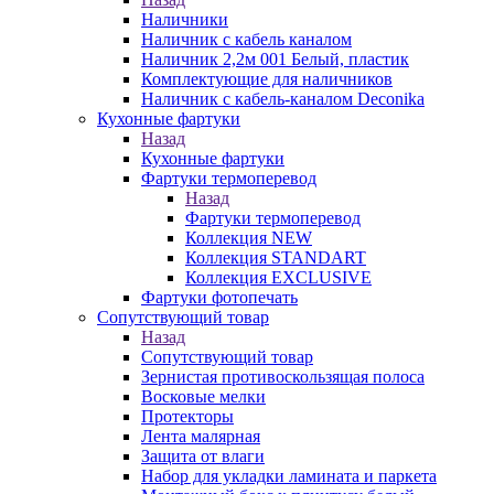
Наличники
Наличник с кабель каналом
Наличник 2,2м 001 Белый, пластик
Комплектующие для наличников
Наличник с кабель-каналом Deconika
Кухонные фартуки
Назад
Кухонные фартуки
Фартуки термоперевод
Назад
Фартуки термоперевод
Коллекция NEW
Коллекция STANDART
Коллекция EXCLUSIVE
Фартуки фотопечать
Сопутствующий товар
Назад
Сопутствующий товар
Зернистая противоскользящая полоса
Восковые мелки
Протекторы
Лента малярная
Защита от влаги
Набор для укладки ламината и паркета