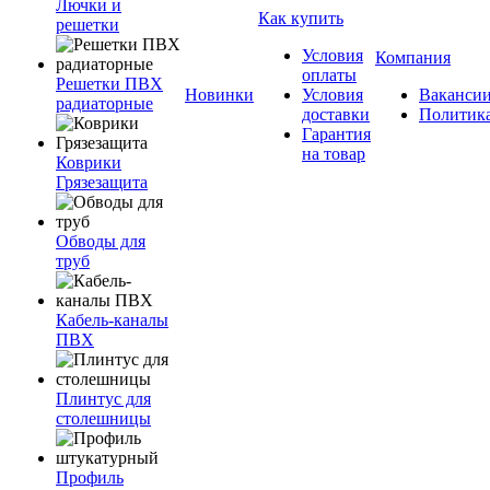
Лючки и
Как купить
решетки
Условия
Компания
оплаты
Решетки ПВХ
Новинки
Условия
Ваканси
радиаторные
доставки
Политик
Гарантия
на товар
Коврики
Грязезащита
Обводы для
труб
Кабель-каналы
ПВХ
Плинтус для
столешницы
Профиль