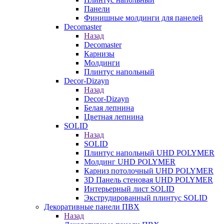
Панели
Финишные молдинги для панелей
Decomaster
Назад
Decomaster
Карнизы
Молдинги
Плинтус напольный
Decor-Dizayn
Назад
Decor-Dizayn
Белая лепнина
Цветная лепнина
SOLID
Назад
SOLID
Плинтус напольный UHD POLYMER
Молдинг UHD POLYMER
Карниз потолочный UHD POLYMER
3D Панель стеновая UHD POLYMER
Интерьерный лист SOLID
Экструдированный плинтус SOLID
Декоративные панели ПВХ
Назад