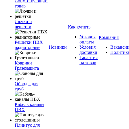
Сопутствующий
товар
Лючки и
решетки
Как купить
Условия
Компания
оплаты
Решетки ПВХ
Новинки
Условия
Ваканси
радиаторные
доставки
Политик
Гарантия
на товар
Коврики
Грязезащита
Обводы для
труб
Кабель-каналы
ПВХ
Плинтус для