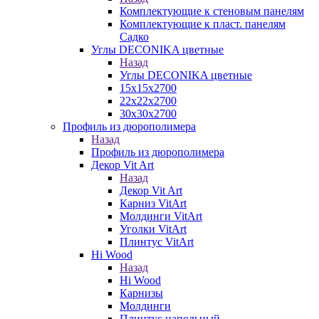
Комплектующие к стеновым панелям
Комплектующие к пласт. панелям
Садко
Углы DECONIKA цветные
Назад
Углы DECONIKA цветные
15х15х2700
22х22х2700
30х30х2700
Профиль из дюрополимера
Назад
Профиль из дюрополимера
Декор Vit Art
Назад
Декор Vit Art
Карниз VitArt
Молдинги VitArt
Уголки VitArt
Плинтус VitArt
Hi Wood
Назад
Hi Wood
Карнизы
Молдинги
Плинтус напольный