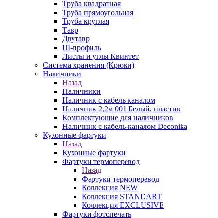
Труба квадратная
Труба прямоугольная
Труба круглая
Тавр
Двутавр
Ш-профиль
Листы и углы Квинтет
Система хранения (Крюки)
Наличники
Назад
Наличники
Наличник с кабель каналом
Наличник 2,2м 001 Белый, пластик
Комплектующие для наличников
Наличник с кабель-каналом Deconika
Кухонные фартуки
Назад
Кухонные фартуки
Фартуки термоперевод
Назад
Фартуки термоперевод
Коллекция NEW
Коллекция STANDART
Коллекция EXCLUSIVE
Фартуки фотопечать