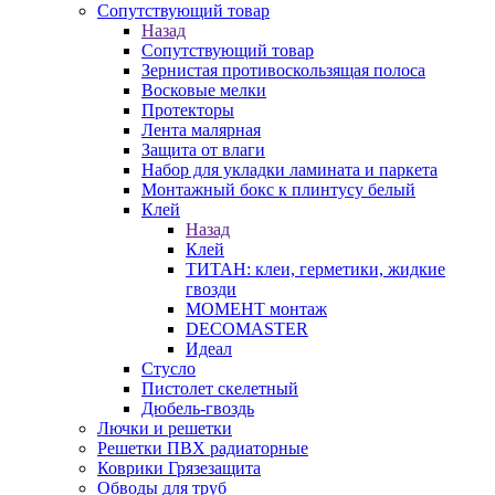
Сопутствующий товар
Назад
Сопутствующий товар
Зернистая противоскользящая полоса
Восковые мелки
Протекторы
Лента малярная
Защита от влаги
Набор для укладки ламината и паркета
Монтажный бокс к плинтусу белый
Клей
Назад
Клей
ТИТАН: клеи, герметики, жидкие
гвозди
МОМЕНТ монтаж
DECOMASTER
Идеал
Стусло
Пистолет скелетный
Дюбель-гвоздь
Лючки и решетки
Решетки ПВХ радиаторные
Коврики Грязезащита
Обводы для труб