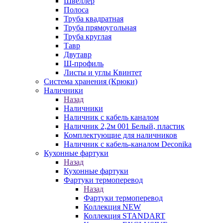
Швеллер
Полоса
Труба квадратная
Труба прямоугольная
Труба круглая
Тавр
Двутавр
Ш-профиль
Листы и углы Квинтет
Система хранения (Крюки)
Наличники
Назад
Наличники
Наличник с кабель каналом
Наличник 2,2м 001 Белый, пластик
Комплектующие для наличников
Наличник с кабель-каналом Deconika
Кухонные фартуки
Назад
Кухонные фартуки
Фартуки термоперевод
Назад
Фартуки термоперевод
Коллекция NEW
Коллекция STANDART