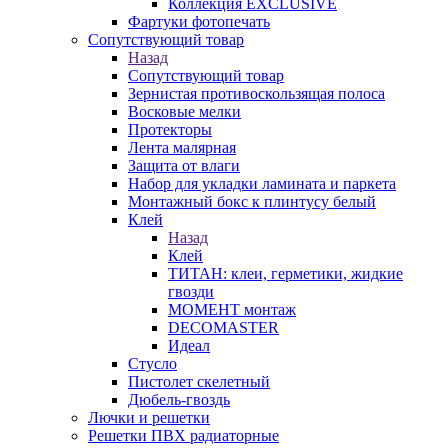
Коллекция EXCLUSIVE
Фартуки фотопечать
Сопутствующий товар
Назад
Сопутствующий товар
Зернистая противоскользящая полоса
Восковые мелки
Протекторы
Лента малярная
Защита от влаги
Набор для укладки ламината и паркета
Монтажный бокс к плинтусу белый
Клей
Назад
Клей
ТИТАН: клеи, герметики, жидкие
гвозди
МОМЕНТ монтаж
DECOMASTER
Идеал
Стусло
Пистолет скелетный
Дюбель-гвоздь
Лючки и решетки
Решетки ПВХ радиаторные