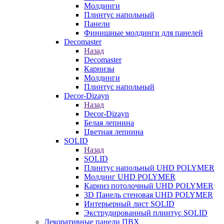
Молдинги
Плинтус напольный
Панели
Финишные молдинги для панелей
Decomaster
Назад
Decomaster
Карнизы
Молдинги
Плинтус напольный
Decor-Dizayn
Назад
Decor-Dizayn
Белая лепнина
Цветная лепнина
SOLID
Назад
SOLID
Плинтус напольный UHD POLYMER
Молдинг UHD POLYMER
Карниз потолочный UHD POLYMER
3D Панель стеновая UHD POLYMER
Интерьерный лист SOLID
Экструдированный плинтус SOLID
Декоративные панели ПВХ