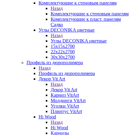
Комплектующие к стеновым панелям
Назад
Комплектующие к стеновым панелям
Комплектующие к пласт. панелям
Садко
Углы DECONIKA цветные
Назад
Углы DECONIKA цветные
15х15х2700
22х22х2700
30х30х2700
Профиль из дюрополимера
Назад
Профиль из дюрополимера
Декор Vit Art
Назад
Декор Vit Art
Карниз VitArt
Молдинги VitArt
Уголки VitArt
Плинтус VitArt
Hi Wood
Назад
Hi Wood
Карнизы