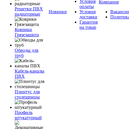
Условия
Компания
оплаты
Решетки ПВХ
Новинки
Условия
Ваканси
радиаторные
доставки
Политик
Гарантия
на товар
Коврики
Грязезащита
Обводы для
труб
Кабель-каналы
ПВХ
Плинтус для
столешницы
Профиль
штукатурный