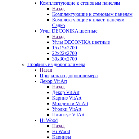
Комплектующие к стеновым панелям
Назад
Комплектующие к стеновым панелям
Комплектующие к пласт. панелям
Садко
Углы DECONIKA цветные
Назад
Углы DECONIKA цветные
15х15х2700
22х22х2700
30х30х2700
Профиль из дюрополимера
Назад
Профиль из дюрополимера
Декор Vit Art
Назад
Декор Vit Art
Карниз VitArt
Молдинги VitArt
Уголки VitArt
Плинтус VitArt
Hi Wood
Назад
Hi Wood
Карнизы