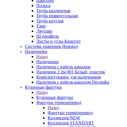
Швеллер
Полоса
Труба квадратная
Труба прямоугольная
Труба круглая
Тавр
Двутавр
Ш-профиль
Листы и углы Квинтет
Система хранения (Крюки)
Наличники
Назад
Наличники
Наличник с кабель каналом
Наличник 2,2м 001 Белый, пластик
Комплектующие для наличников
Наличник с кабель-каналом Deconika
Кухонные фартуки
Назад
Кухонные фартуки
Фартуки термоперевод
Назад
Фартуки термоперевод
Коллекция NEW
Коллекция STANDART