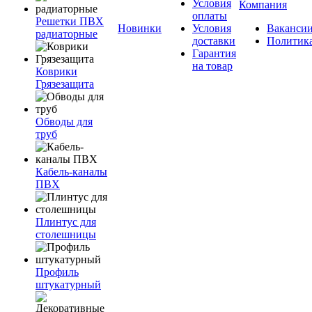
Условия
Компания
оплаты
Решетки ПВХ
Новинки
Условия
Ваканси
радиаторные
доставки
Политик
Гарантия
на товар
Коврики
Грязезащита
Обводы для
труб
Кабель-каналы
ПВХ
Плинтус для
столешницы
Профиль
штукатурный