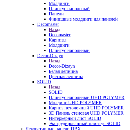
Молдинги
Плинтус напольный
Панели
Финишные молдинги для панелей
Decomaster
Назад
Decomaster
Карнизы
Молдинги
Плинтус напольный
Decor-Dizayn
Назад
Decor-Dizayn
Белая лепнина
Цветная лепнина
SOLID
Назад
SOLID
Плинтус напольный UHD POLYMER
Молдинг UHD POLYMER
Карниз потолочный UHD POLYMER
3D Панель стеновая UHD POLYMER
Интерьерный лист SOLID
Экструдированный плинтус SOLID
Декоративные панели ПВХ