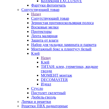
Коллекция EXCLUSIVE
Фартуки фотопечать
Сопутствующий товар
Назад
Сопутствующий товар
Зернистая противоскользящая полоса
Восковые мелки
Протекторы
Лента малярная
Защита от влаги
Набор для укладки ламината и паркета
Монтажный бокс к плинтусу белый
Клей
Назад
Клей
ТИТАН: клеи, герметики, жидкие
гвозди
МОМЕНТ монтаж
DECOMASTER
Идеал
Стусло
Пистолет скелетный
Дюбель-гвоздь
Лючки и решетки
Решетки ПВХ радиаторные