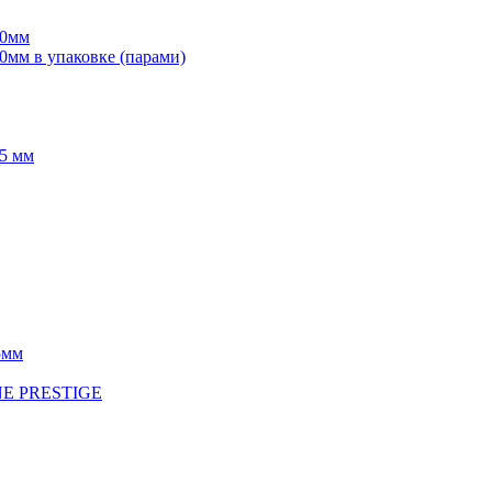
70мм
мм в упаковке (парами)
5 мм
5мм
INE PRESTIGE