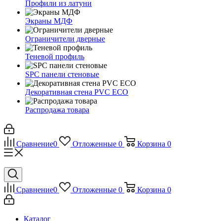
Профили из латуни
Экраны МДФ
Ограничители дверные
Теневой профиль
SPC панели стеновые
Декоративная стена PVC ECO
Распродажа товара
Сравнение
0
Отложенные
0
Корзина
0
Сравнение
0
Отложенные
0
Корзина
0
Каталог